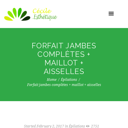
FORFAIT JAMBES
COMPLÈTES +
MAILLOT +
AISSELLES
Home
Épilations
Forfait jambes complètes + maillot + aisselles
Started
February 2, 2017
in
Épilations
2751