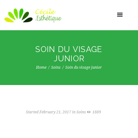
SOIN DU VISAGE
JUNIOR
Home
Soins
Soin du visage junior
Started
February 21, 2017
in
Soins
1889